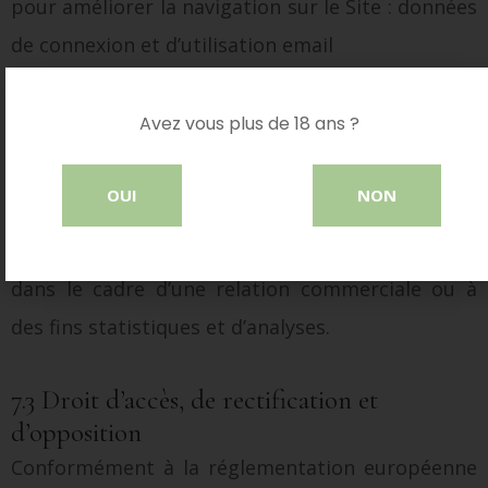
pour améliorer la navigation sur le Site : données
de connexion et d’utilisation email
pour mener des campagnes de communication
(sms, mail) : numéro de téléphone, adresse email
Avez vous plus de 18 ans ?
https://www.domaine-saint-jean.com ne
OUI
NON
commercialise pas vos données personnelles qui
sont donc uniquement utilisées par nécessité,
dans le cadre d’une relation commerciale ou à
des fins statistiques et d’analyses.
7.3 Droit d’accès, de rectification et
d’opposition
Conformément à la réglementation européenne